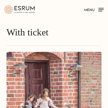
Skip
MENU
to
main
content
With ticket