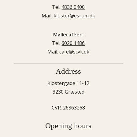
Tel.
4836 0400
Mail:
kloster@esrum.dk
Møllecaféen:
Tel.
6020 1486
Mail:
cafe@scvk.dk
Address
Klostergade 11-12
3230 Græsted
CVR: 26363268
Opening hours