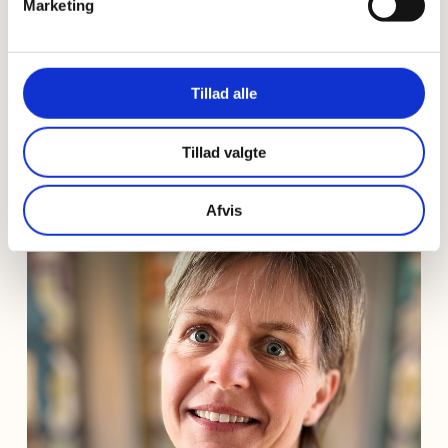
Marketing
vibeke@esrum.dk
Tlf: 4836 0408
Tillad alle
Tillad valgte
Afvis