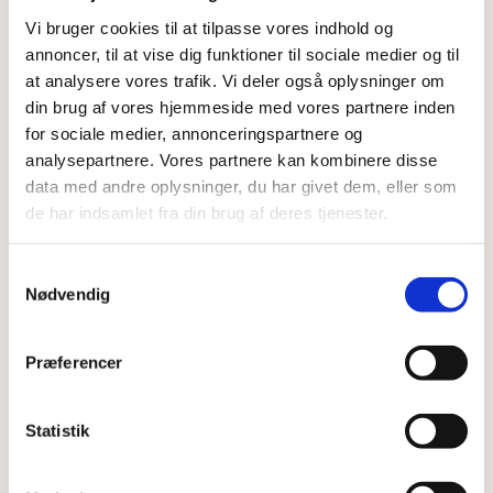
Vi bruger cookies til at tilpasse vores indhold og
annoncer, til at vise dig funktioner til sociale medier og til
at analysere vores trafik. Vi deler også oplysninger om
din brug af vores hjemmeside med vores partnere inden
for sociale medier, annonceringspartnere og
analysepartnere. Vores partnere kan kombinere disse
data med andre oplysninger, du har givet dem, eller som
de har indsamlet fra din brug af deres tjenester.
Samtykkevalg
Nødvendig
Præferencer
Vibeke Cavling Clausen
Statistik
Forretningsudvikling