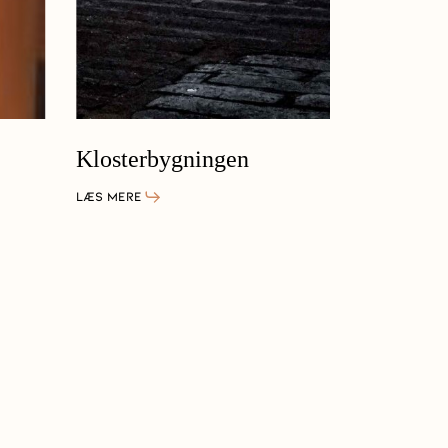
Klosterbygningen
Esrum i 
rundt
LÆS MERE
LÆS MERE