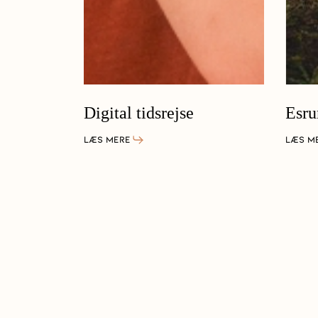
Digital tidsrejse
Esr
LÆS MERE
LÆS M