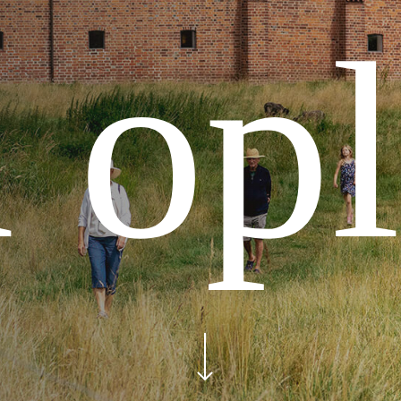
 op
Navigate to the next section