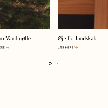
um Vandmølle
Øje for landskab
ERE
LÆS MERE
Oplevelser i det fri