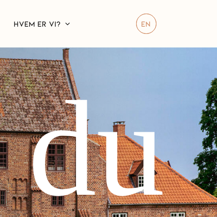
HVEM ER VI?
EN
t du