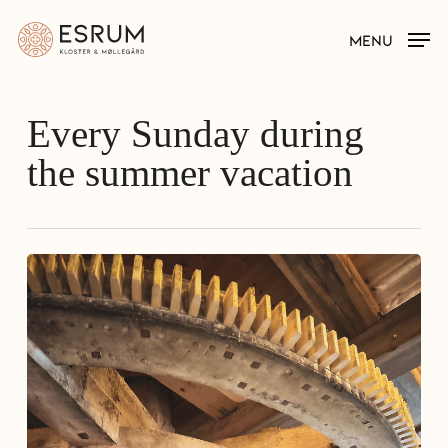
Skip
MENU
to
main
content
Every Sunday during
the summer vacation