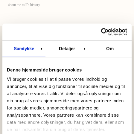
about the mill's history.
Samtykke
Detaljer
Om
Contact us
Tel.
4836 0400
Denne hjemmeside bruger cookies
Mail:
kloster@esrum.dk
Vi bruger cookies til at tilpasse vores indhold og
annoncer, til at vise dig funktioner til sociale medier og til
at analysere vores trafik. Vi deler også oplysninger om
Møllecaféen:
din brug af vores hjemmeside med vores partnere inden
Tel.
6020 1486
for sociale medier, annonceringspartnere og
Mail:
cafe@scvk.dk
analysepartnere. Vores partnere kan kombinere disse
data med andre oplysninger, du har givet dem, eller som
de har indsamlet fra din brug af deres tjenester.
Address