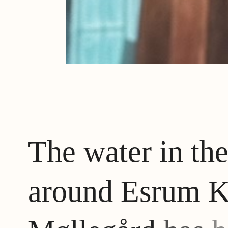
The
water
in
th
around
Esrum
K