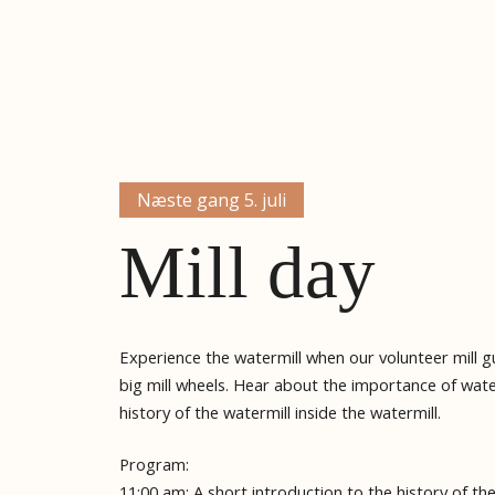
Næste gang 5. juli
Mill day
Experience the watermill when our volunteer mill gu
big mill wheels. Hear about the importance of wat
history of the watermill inside the watermill.
Program:
11:00 am: A short introduction to the history of the