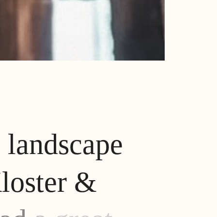
e
landscape
loster
&