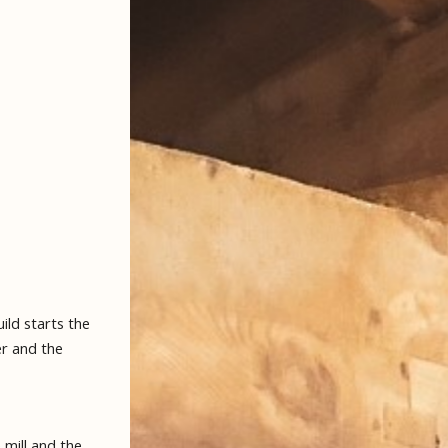
ild starts the
er and the
 mill and the