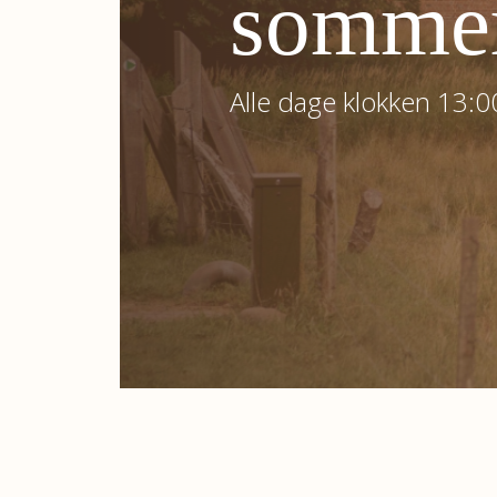
Alle søndage snurrer m
KOM MED