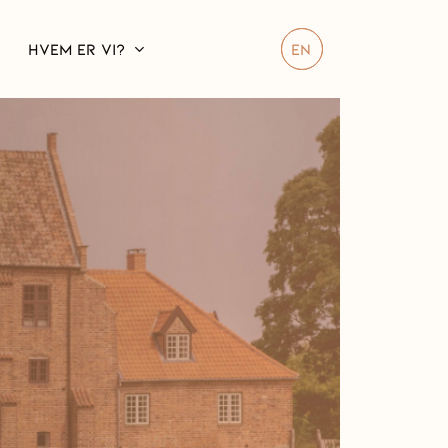
HVEM ER VI?
EN
erien