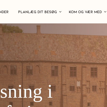
NDER
PLANLÆG DIT BESØG
KOM OG VÆR MED
age i sommerf