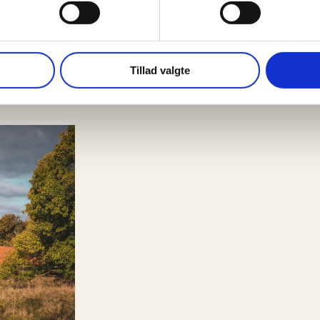
Møl
Tirs
17:
Køk
Tillad valgte
mel