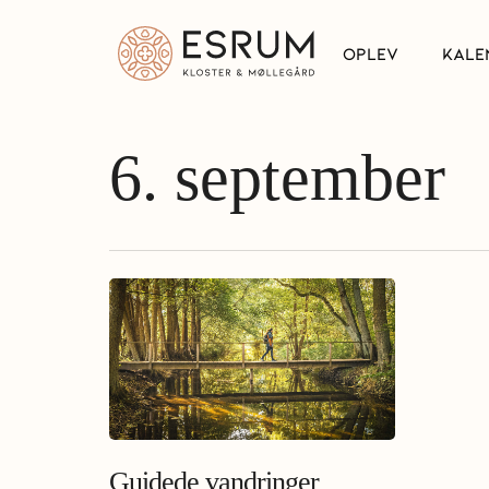
Skip
to
OPLEV
KALE
main
content
6. september
Guidede vandringer