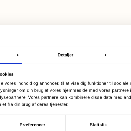
Detaljer
ookies
Sidelinks
Åb
se vores indhold og annoncer, til at vise dig funktioner til sociale
oplysninger om din brug af vores hjemmeside med vores partnere i
pdateret
ÅBNINGSTIDER
Tir
ysepartnere. Vores partnere kan kombinere disse data med andr
llegård.
et fra din brug af deres tjenester.
17:
KONTAKT
Se
OPLEV
åbn
Præferencer
Statistik
KALENDER