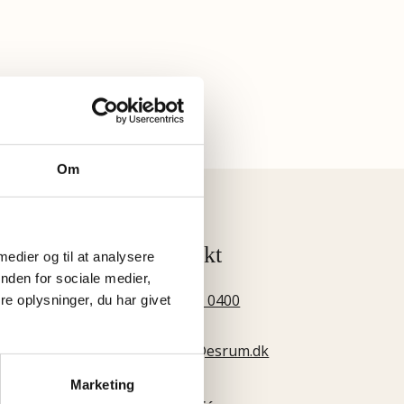
Om
ningstider
Kontakt
 medier og til at analysere
nden for sociale medier,
s.-søn. kl. 10:00-
Tlf.
4836 0400
e oplysninger, du har givet
00
Mail:
 mere om
kloster@esrum.dk
ingstider
her
Marketing