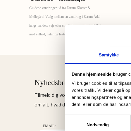
Guidede vandringer ud fra Esrum Kloster &
Møllegård: Vælg mellem en vandring i Esrum Ådal
langs vandets veje eller en pilgrimsvandring i Gribskov
med stilhed, natur og historiefortælling
Samtykke
Denne hjemmeside bruger c
Nyhedsbrev
Vi bruger cookies til at tilpas
vores trafik. Vi deler også 
Tilmeld dig vores nyhedsbrev og hold dig o
annonceringspartnere og anal
om alt, hvad der sker på Esrum Kloster & Mø
dem, eller som de har indsaml
Samtykkevalg
Nødvendig
EMAIL: