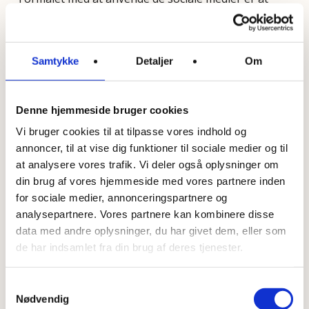
holde interesserede følgere opdaterede på bl.a. på
relevante post på de sociale medier, fx tilbud, nye
områder, opmærksomhedspunkter mv.
Samtykke
Detaljer
Om
Vi behandler disse oplysninger på følgende
Denne hjemmeside bruger cookies
behandlingsgrundlag:
Vi bruger cookies til at tilpasse vores indhold og
Vores interesse i markedsføring
annoncer, til at vise dig funktioner til sociale medier og til
at analysere vores trafik. Vi deler også oplysninger om
(databeskyttelsesforordningens art. 6, stk. 1,
din brug af vores hjemmeside med vores partnere inden
litra f)
for sociale medier, annonceringspartnere og
analysepartnere. Vores partnere kan kombinere disse
data med andre oplysninger, du har givet dem, eller som
de har indsamlet fra din brug af deres tjenester.
Nyhedsbrev
Samtykkevalg
Når du melder dig til at modtage vores nyhedsbrev,
Nødvendig