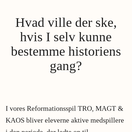
Hvad
ville
der
ske,
hvis
I
selv
kunne
bestemme
historiens
gang?
I vores Reformationsspil TRO, MAGT &
KAOS bliver eleverne aktive medspillere
i den periode, der ledte op til